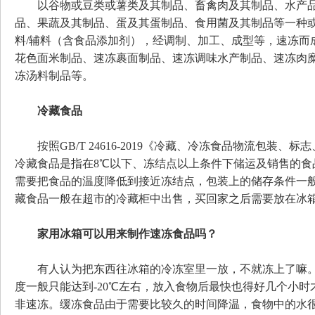
以谷物或豆类或薯类及其制品、畜禽肉及其制品、水产品
品、果蔬及其制品、蛋及其蛋制品、食用菌及其制品等一种
料/辅料（含食品添加剂），经调制、加工、成型等，速冻而
花色面米制品、速冻裹面制品、速冻调味水产制品、速冻肉
冻汤料制品等。
冷藏食品
按照GB/T 24616-2019《冷藏、冷冻食品物流包装、
冷藏食品是指在8℃以下、冻结点以上条件下储运及销售的食
需要把食品的温度降低到接近冻结点，包装上的储存条件一般写
藏食品一般在超市的冷藏柜中出售，买回家之后需要放在冰
家用冰箱可以用来制作速冻食品吗？
有人认为把东西往冰箱的冷冻室里一放，不就冻上了嘛。
度一般只能达到-20℃左右，放入食物后最快也得好几个小
非速冻。缓冻食品由于需要比较久的时间降温，食物中的水