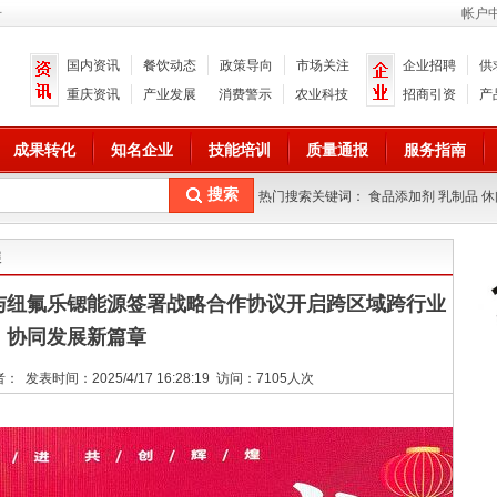
册
帐户
国内资讯
餐饮动态
政策导向
市场关注
企业招聘
供
重庆资讯
产业发展
消费警示
农业科技
招商引资
产
成果转化
知名企业
技能培训
质量通报
服务指南
热门搜索关键词： 食品添加剂 乳制品 休
展
与纽氟乐锶能源签署战略合作协议开启跨区域跨行业
协同发展新篇章
表时间：2025/4/17 16:28:19 访问：7105人次