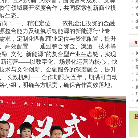
互补、互利共赢”为宗旨，围绕营商规划、资源
资等领域展开深度合作，共同探索创新商业模
展生态。
方向：
一、精准定位
——依托金汇投资的金融
源整合能力及纽氟乐锶能源的新能源行业专
需求，定制化匹配商业定位与资源配置，提升
食
、高效配置——通过整合资金、渠道、技术等
金融+文化+新能源”的复合型产业生态链，实现
创新运营——以数字化、场景化运营为核心，快
技术与文化
创
新
、
金融服务的深度融合，提升
、
长效机制
——合作期限为五年，期满可自动
络小组，明确各方职责，确保合作高效落地。