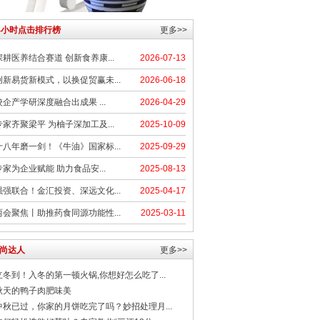
4小时点击排行榜
更多>>
深耕医养结合赛道 创新食养康...
2026-07-13
创新易货新模式，以换促贸赢未...
2026-06-18
校企产学研深度融合出成果 ...
2026-04-29
专家齐聚梁平 为柚子深加工及...
2025-10-09
十八年磨一剑！《牛油》国家标...
2025-09-29
专家为企业赋能 助力食品安...
2025-08-13
强强联合！金汇投资、深远文化...
2025-04-17
两会聚焦丨助推药食同源功能性...
2025-03-11
尚达人
更多>>
立冬到！入冬的第一顿火锅,你想好怎么吃了...
秋天的鸭子肉肥味美
中秋已过，你家的月饼吃完了吗？妙招处理月...