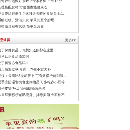
如何轻松选购好茶叶？专家教你“三评18分...
合理搭配食材 方便面也能健康吃
夏天吃啥最养生？这种天天吃的食物是上品
缓解过敏、清洁头发 苹果的五个妙用
蜂蜜做菜别有风味 简单又营养
品常识
更多>>
关于保健食品，你想知道的都在这里
科学认识食品添加剂
您了解速冻食品吗？
两天后迎立秋 专家：养生不宜大补
英媒：每周吃3次胡萝卜 可有效保护前列腺...
夏季应防湿邪慎食生冷物品 可多吃赤小豆等...
茄子皮等“垃圾”食物抗癌效果强
水果酵素标榜减肥瘦身、排毒美颜 专家称不...