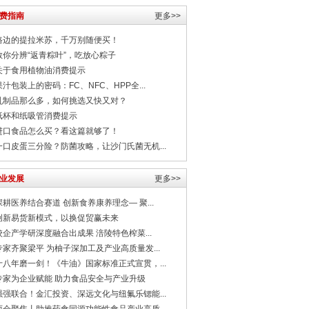
费指南
更多>>
路边的提拉米苏，千万别随便买！
教你分辨“返青粽叶”，吃放心粽子
关于食用植物油消费提示
果汁包装上的密码：FC、NFC、HPP全...
乳制品那么多，如何挑选又快又对？
纸杯和纸吸管消费提示
进口食品怎么买？看这篇就够了！
一口皮蛋三分险？防菌攻略，让沙门氏菌无机...
业发展
更多>>
深耕医养结合赛道 创新食养康养理念— 聚...
创新易货新模式，以换促贸赢未来
校企产学研深度融合出成果 涪陵特色榨菜...
专家齐聚梁平 为柚子深加工及产业高质量发...
十八年磨一剑！《牛油》国家标准正式宣贯，...
专家为企业赋能 助力食品安全与产业升级
强强联合！金汇投资、深远文化与纽氟乐锶能...