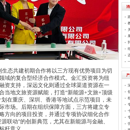
消
到生态共建初期合作将以三方现有优势项目为切
产
领域
的复合型经济合作模式。金汇投资将为纽
融资支持，
深远文化则通过全球渠道资源在一
合当地文旅资源赋能，打造
“新能源+文旅
+顶级
计划在重庆、深圳、香港等地试点示范项目，未
际市场。后期在组织保障方面，三方将建立专
略方向的项目
投资
，并通过专项协议细化合作
资源联动”的创新典范，尤其在新能源与金融、
标杆意义。